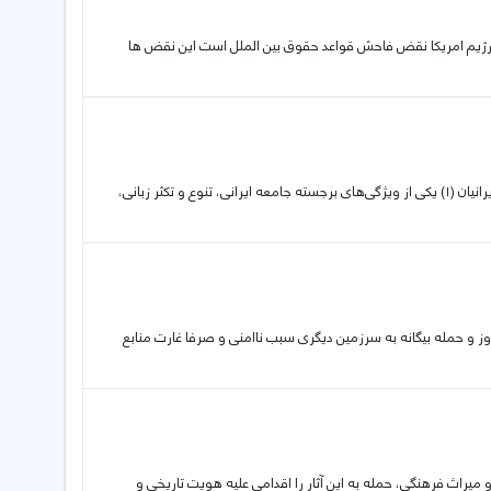
ییل و رژیم امریکا نقض فاحش قواعد حقوق بین الملل است این نقض ها
03 04 2026 تأملی در زوایای جنگ تحمیلی رمضان «ایران» محور اجماع و اتحاد ایرانیان (۱) یکی از ویژگی‌های برجسته جامعه ایرانی، تنوع و تکثر زبانی،
 تجاوز و حمله بیگانه به سرزمین دیگری سبب ناامنی و صرفا غارت منابع
تانی و میراث فرهنگی، حمله به این آثار را اقدامی علیه هویت تاریخی و