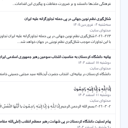
فرهنگی ملت‌ها دانستند و بر ضرورت حفاظت و پیگیری این اقدامات...
شکل‌گیری نظم نوین جهانی در پی حمله تجاوزگرانه علیه ایران
سه‌شنبه 04 فروردین 1405
محتوای سایت
24 03 2026 شکل‌گیری نظم نوین جهانی در پی حمله تجاوزگرانه علیه ایران 
با این تجاوزات موجب شکل‌گیری نظم نوینی در جهان خواهد شد....
بیانیه دانشگاه کردستان به مناسبت انتخاب سومین رهبر جمهوری اسلامی ایران
دوشنبه 18 اسفند 1404
محتوای سایت
دانشگاه کردستان در بیانیه‌ای، انتخاب حضرت آیت‌الله سید مجتبی حسینی خامن
إنَّـا لِـلَّـهِ وَ إِنَّـا إِلَـیْـهِ رَاجِـعُـونَ
دوشنبه 11 اسفند 1404
محتوای سایت
02 03 2026 بسم الله الرحمن الرحیم إنَّـا لِـلَّـهِ وَ إِنَّـا إِلَـیْـهِ رَاجِـعُـونَ يا أَيَّتُهَا النَّفْسُ الْمُطْمَئِنَّةُ ارْجِعِي إِلى رَبِّكِ راضِيَةً مَرْضِيَّةً فَادْخُلِي فِي عِبادِي وَ...
پیام تسلیت دانشگاه کردستان در پی شهادت رهبر معظم انقلاب (اعلی‌الله مقا‌م
یک‌شنبه 10 اسفند 1404