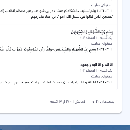
محتوای سایت
01 03 2026 پیام تسلیت دانشگاه کردستان در پی شهادت رهبر معظم انقلاب (اعل
تحسبن الذین قتلوا فی سبیل الله امواتا بل احیاء عند ربهم...
بِسْمِ رَبِّ الشُّهَدَاءِ وَالصِّدِّيقِينَ
یک‌شنبه 10 اسفند 1404
محتوای سایت
01 03 2026 بِسْمِ رَبِّ الشُّهَدَاءِ وَالصِّدِّيقِينَ «وَلَمَّا رَأَى الْمُؤْمِنُونَ الْأَحْزَابَ قَالُوا هَٰذَا مَا وَعَدَنَا اللَّهُ وَرَسُولُهُ وَصَدَقَ اللَّهُ وَرَسُولُهُ وَمَا زَادَهُمْ...
انا لله و انا الیه راجعون
یک‌شنبه 10 اسفند 1404
محتوای سایت
01 03 2026 انا لله و انا الیه راجعون حضرت آقا به شهادت رسیدند. برچسب‌ها: جنگ رمضان
پست‌‌های 20
نمایش ۱ - ۱۷ از ۱۷ نتیجه
هر صفحه