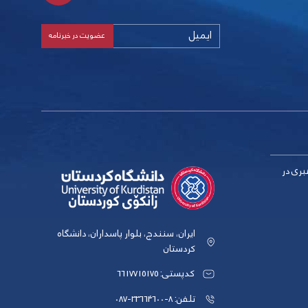
بری در
ایران، سنندج، بلوار پاسداران، دانشگاه
کردستان
کدپستی: 6617715175
تلفن: 8-33664600-087