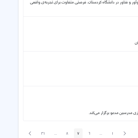
های نوآور و فناور در دانشگاه کردستان، فرصتی متفاوت برای تجربه‌ی واقعی
ن
زی مدرسین مدعو برگزار می‌کند.
پیغام
صفحه
31
...
8
7
6
...
1
صفحه
صفحه
صفحه
Intermediate Pages
صفحه
صفحه
Intermediate Pages
قبلی
بعد