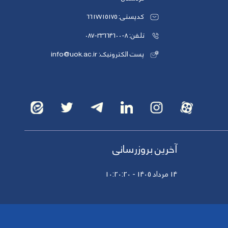
کدپستی: 6617715175
تلفن: 8-33664600-087
پست الکترونیک: info@uok.ac.ir
آخرین بروزرسانی
14 مرداد 1405 - 10:20:20