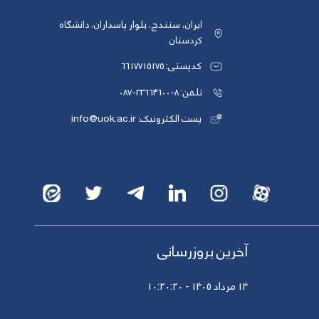
ایران، سنندج، بلوار پاسداران، دانشگاه
کردستان
کدپستی: 6617715175
تلفن: 8-33664600-087
پست الکترونیک: info@uok.ac.ir
آخرین بروزرسانی
14 مرداد 1405 - 10:20:20