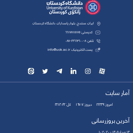
ایران، سنندج، بلوار پاسداران، دانشگاه کردستان
کدپستی: 6617715175
تلفن: 8-33664600-087
پست الکترونیک: info@uok.ac.ir
آمار سایت
امروز:
22339
دیروز:
16707
کل:
3213042
آخرین بروزرسانی
14 مرداد 1405 - 10:20:20